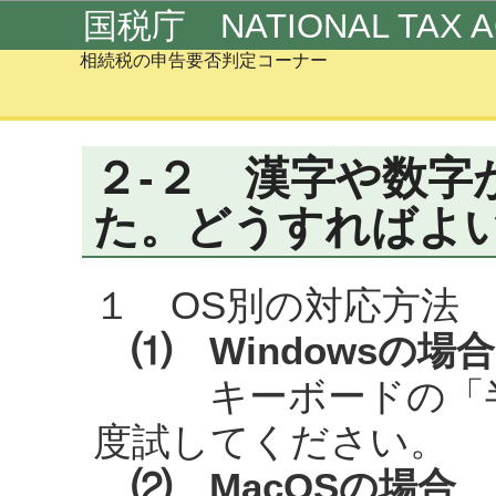
この
国税庁 NATIONAL TAX 
相続税の申告要否判定コーナー
２-２ 漢字や数字
た。どうすればよ
１ OS別の対応方法
⑴ Windowsの場合
キーボードの「半角
度試してください。
⑵ MacOSの場合