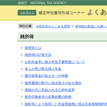
この
国税庁 NATIONAL TAX AGENCY
よくあ
元
確定申告書等作成コーナー
令和
年分
令和元年分よくある質問
所得税の取扱いを調べ
雑所得
雑所得とは
雑所得の計算方法
公的年金等に係る申告不要制度について
本人が受け取る個人年金
還付加算金の収入すべき時期
仮想通貨の取引に係る収入がある場合
遺族の方に支給される公的年金等
家内労働者等の必要経費の特例
相続等により取得した年金受給権に係る生命保険契約