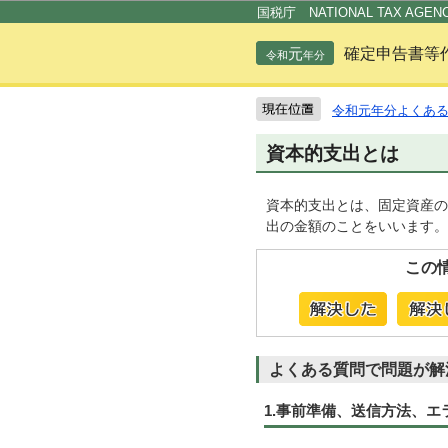
国税庁 NATIONAL TAX AGEN
元
確定申告書等
令和
年分
令和元年分よくあ
資本的支出とは
資本的支出とは、固定資産の
出の金額のことをいいます。
この
よくある質問で問題が解
1.事前準備、送信方法、