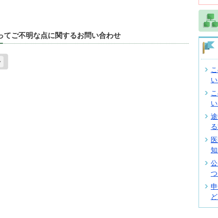
たってご不明な点に関するお問い合わせ
こ
い
こ
い
途
る
医
知
公
つ
申
ど