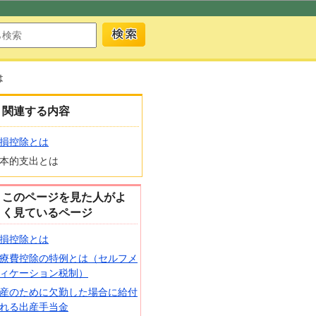
は
関連する内容
損控除とは
本的支出とは
このページを見た人がよ
く見ているページ
損控除とは
療費控除の特例とは（セルフメ
ィケーション税制）
産のために欠勤した場合に給付
れる出産手当金