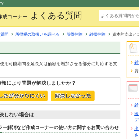
このページの本文へ移動
CY
よくある質問
作成コーナー
る質問
所得税の取扱いを調べる
所得控除
雑損控除
資本的支出と
雑
使用可能期間を延長又は価額を増加させる部分に対応する支
資
情報により問題が解決しましたか？
雑
医
決しない場合は…
デ
エラー解消など作成コーナーの使い方に関するお問い合わせ
出
さ