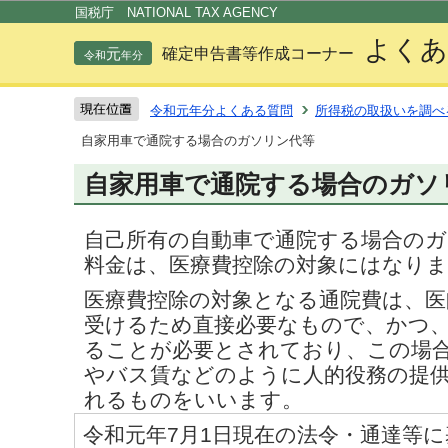
この
国税庁 NATIONAL TAX AGENCY
よくあ
元
確定申告書等作成コーナー
令和
年分
令和元年分よくある質問
所得税の取扱いを調べ
自家用車で通院する場合のガソリン代等
自家用車で通院する場合のガソ
自己所有の自動車で通院する場合の
料金は、医療費控除の対象にはなり
医療費控除の対象となる通院費は、医
受けるため直接必要なもので、かつ
ることが必要とされており、この場
やバス賃などのように人的役務の提
れるものをいいます。
令和元年7月1日現在の法令・通達等