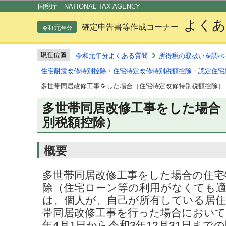
この
国税庁 NATIONAL TAX AGENCY
よくあ
元
確定申告書等作成コーナー
令和
年分
令和元年分よくある質問
所得税の取扱いを調べ
住宅耐震改修特別控除・住宅特定改修特別税額控除・認定住宅
多世帯同居改修工事をした場合（住宅特定改修特別税額控除）
多世帯同居改修工事をした場合
別税額控除）
概要
多世帯同居改修工事をした場合の住宅
除（住宅ローン等の利用がなくても
は、個人が、自己が所有している居
帯同居改修工事を行った場合において
年4月1日から令和3年12月31日ま