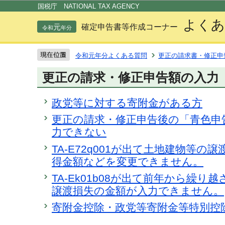
この
国税庁 NATIONAL TAX AGENCY
よくあ
元
確定申告書等作成コーナー
令和
年分
令和元年分よくある質問
更正の請求書・修正申
更正の請求・修正申告額の入力
政党等に対する寄附金がある方
更正の請求・修正申告後の「青色申
力できない
TA-E72q001が出て土地建物等の
得金額などを変更できません。
TA-Ek01b08が出て前年から繰り
譲渡損失の金額が入力できません。
寄附金控除・政党等寄附金等特別控