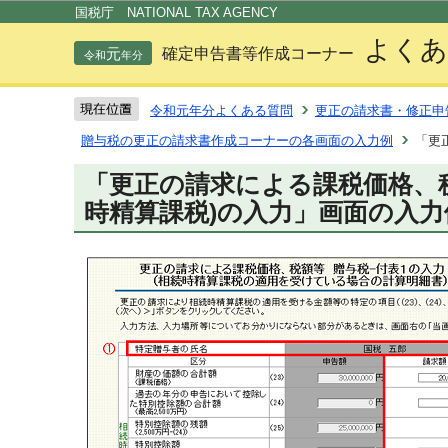
この
国税庁 NATIONAL TAX AGENCY
よくあ
元
確定申告書等作成コーナー
令和
年分
令和元年分よくある質問
更正の請求書・修正申
贈与税の更正の請求書作成コーナーの各画面の入力例
「更
「更正の請求による課税価格、税
時精算課税)の入力」画面の入力