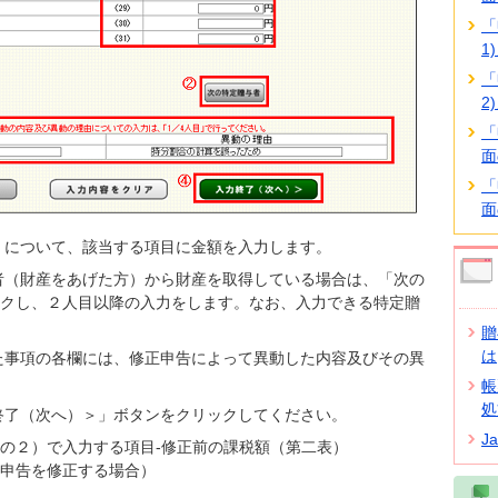
「
1
「
2
「
面
「
面
）について、該当する項目に金額を入力します。
者（財産をあげた方）から財産を取得している場合は、「次の
クし、２人目以降の入力をします。なお、入力できる特定贈
贈
は
た事項の各欄には、修正申告によって異動した内容及びその異
帳
処
終了（次へ）＞」ボタンをクリックしてください。
J
の２）で入力する項目‐修正前の課税額（第二表）
の申告を修正する場合）