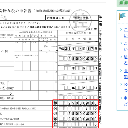
こ
い
こ
い
途
る
医
知
公
つ
申
ど