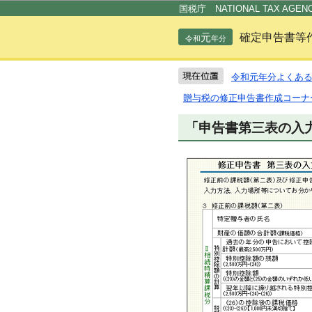
国税庁 NATIONAL TAX AGEN
元
確定申告書等
令和
年分
令和元年分よくあ
贈与税の修正申告書作成コーナ
「申告書第三表の入力