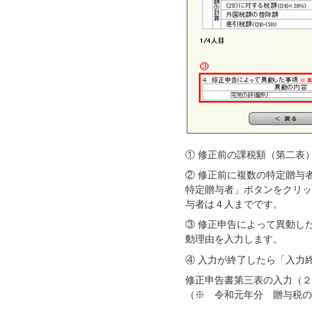
① 修正前の課税額（第二表
② 修正前に複数の特定贈与
特定贈与者」ボタンをクリッ
与者は４人までです。
③ 修正申告によって異動し
動理由を入力します。
④ 入力が終了したら「入力
修正申告書第三表の入力（２
（※ 令和元年分 贈与税