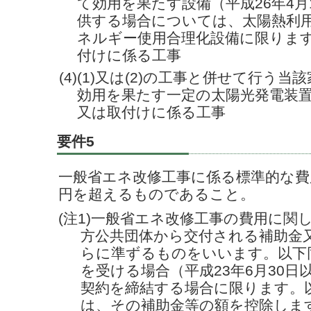
て効用を果たす設備（平成26年4
供する場合については、太陽熱利
ネルギー使用合理化設備に限りま
付けに係る工事
(4)(1)又は(2)の工事と併せて行う
効用を果たす一定の太陽光発電装
又は取付けに係る工事
要件5
一般省エネ改修工事に係る標準的な費
円を超えるものであること。
(注1)一般省エネ改修工事の費用に関
方公共団体から交付される補助金
らに準ずるものをいいます。以下
を受ける場合（平成23年6月30
契約を締結する場合に限ります。
は、その補助金等の額を控除しま