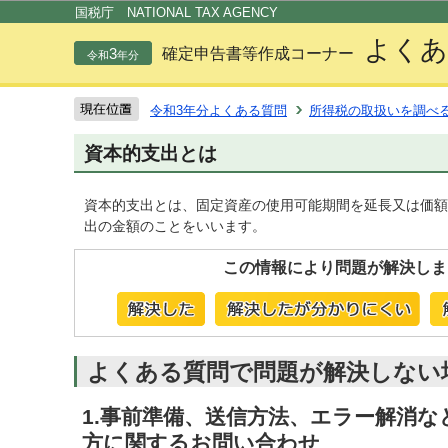
この
国税庁 NATIONAL TAX AGENCY
よくあ
3
確定申告書等作成コーナー
令和
年分
令和3年分よくある質問
所得税の取扱いを調べ
資本的支出とは
資本的支出とは、固定資産の使用可能期間を延長又は価額
出の金額のことをいいます。
この情報により問題が解決しま
よくある質問で問題が解決しない
1.事前準備、送信方法、エラー解消
方に関するお問い合わせ