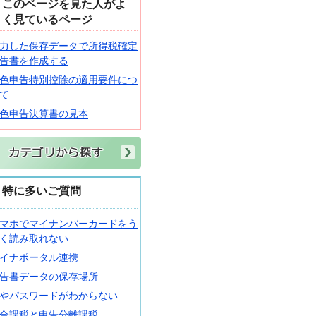
このページを見た人がよ
く見ているページ
力した保存データで所得税確定
告書を作成する
色申告特別控除の適用要件につ
て
色申告決算書の見本
特に多いご質問
マホでマイナンバーカードをう
く読み取れない
イナポータル連携
告書データの保存場所
Dやパスワードがわからない
合課税と申告分離課税