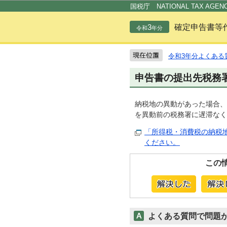
国税庁 NATIONAL TAX AGEN
3
確定申告書等
令和
年分
令和3年分よくある
申告書の提出先税務
納税地の異動があった場合、
を異動前の税務署に遅滞なく
「所得税・消費税の納税
ください。
この
よくある質問で問題