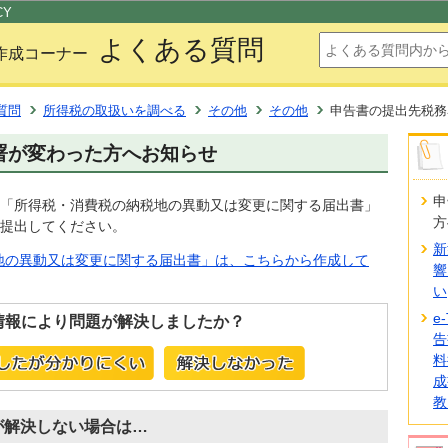
このページの本文へ移動
CY
よくある質問
作成コーナー
質問
所得税の取扱いを調べる
その他
その他
申告書の提出先税務
署が変わった方へお知らせ
申
「所得税・消費税の納税地の異動又は変更に関する届出書」
方
提出してください。
新
地の異動又は変更に関する届出書」は、こちらから作成して
響
い
e
情報により問題が解決しましたか？
告
料
成
教
が解決しない場合は…