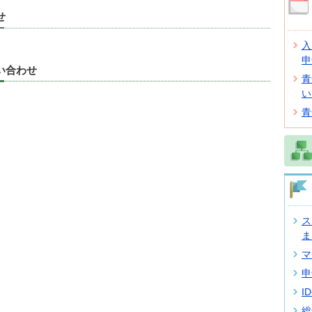
せ
入
申
い合わせ
青
い
青
ス
ま
マ
申
I
総