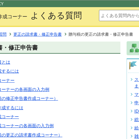
このページの本文へ移動
CY
よくある質問
作成コーナー
質問
更正の請求書・修正申告書
贈与税の更正の請求書・修正申告書
書・修正申告書
書とは
成するには
ス
コーナー
ま
コーナーの各画面の入力例
マ
税の修正申告書作成コーナー）
申
作成するには
I
成コーナー
総
成コーナーの各画面の入力例
給
税の更正の請求書作成コーナー）
雑