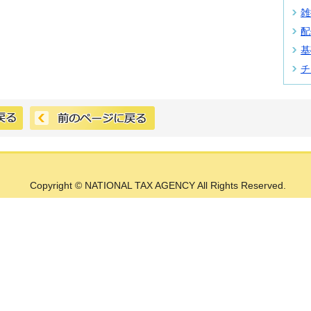
雑
配
基
チ
Copyright © NATIONAL TAX AGENCY All Rights Reserved.