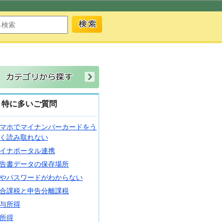
特に多いご質問
マホでマイナンバーカードをう
く読み取れない
イナポータル連携
告書データの保存場所
Dやパスワードがわからない
合課税と申告分離課税
与所得
所得