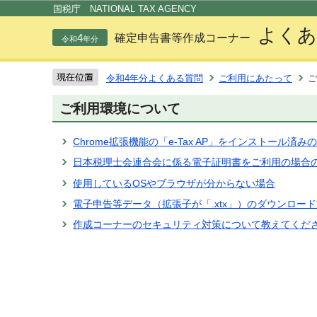
この
国税庁 NATIONAL TAX AGENCY
よくあ
4
確定申告書等作成コーナー
令和
年分
令和4年分よくある質問
ご利用にあたって
ご
ご利用環境について
Chrome拡張機能の「e-Tax AP」をインストール済み
日本税理士会連合会に係る電子証明書をご利用の場合
使用しているOSやブラウザが分からない場合
電子申告等データ（拡張子が「.xtx」）のダウンロー
作成コーナーのセキュリティ対策について教えてくだ