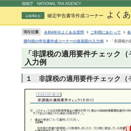
この
国税庁 NATIONAL TAX AGENCY
よくあ
4
確定申告書等作成コーナー
令和
年分
令和4年分よくある質問
ご利用にあたって
各
贈与税の申告書作成コーナーの各画面の入力例
「非課税の
「非課税の適用要件チェック（
入力例
１ 非課税の適用要件チェック（