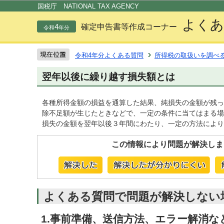
この
国税庁 NATIONAL TAX AGENCY
よくあ
4
確定申告書等作成コーナー
令和
年分
令和4年分よくある質問
所得税の取扱いを調べ
翌年以後に繰り越す損失額とは
各種所得金額の損益を通算した結果、純損失の金額が残っ
除不足額が生じたときなどで、一定の条件に当てはまる場
損失の金額を翌年以後３年間にわたり、一定の方法により
この情報により問題が解決しま
よくある質問で問題が解決しない
1.事前準備、送信方法、エラー解消