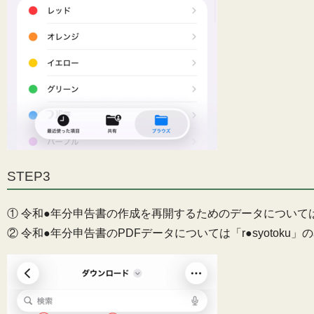
STEP3
① 令和●年分申告書の作成を再開するためのデータについては「r●
② 令和●年分申告書のPDFデータについては「r●syotoku