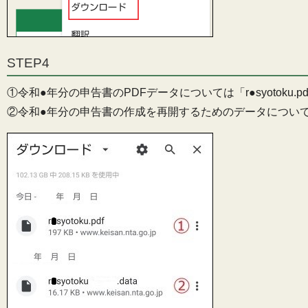
STEP4
①令和●年分の申告書のPDFデータについては「r●syotoku
②令和●年分の申告書の作成を再開するためのデータについては「r