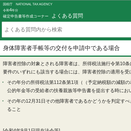
国税庁 NATIONAL TAX AGENCY
4
令和
年分
よくある質問
確定申告書等作成コーナー
身体障害者手帳等の交付を申請中である場合
障害者控除の対象とされる障害者は、所得税法施行令第10
要件のいずれにも該当する場合には、障害者控除の適用を受
その年分の所得税法第112条第1項（（予定納税額の減額
公的年金等の受給者の扶養親族等申告書を提出する時にお
その年の12月31日その他障害者であるかどうかを判定す
ること
[令和4年9月1日現在法令等]