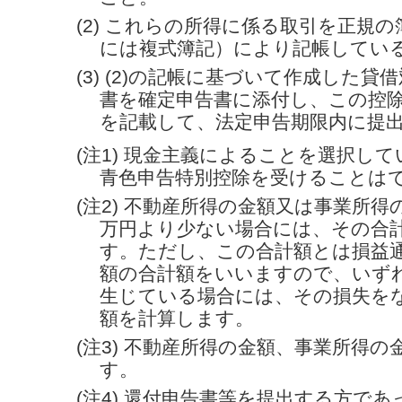
(2) これらの所得に係る取引を正規
には複式簿記）により記帳してい
(3) (2)の記帳に基づいて作成した
書を確定申告書に添付し、この控
を記載して、法定申告期限内に提
(注1) 現金主義によることを選択して
青色申告特別控除を受けることは
(注2) 不動産所得の金額又は事業所得
万円より少ない場合には、その合
す。ただし、この合計額とは損益
額の合計額をいいますので、いず
生じている場合には、その損失を
額を計算します。
(注3) 不動産所得の金額、事業所得
す。
(注4) 還付申告書等を提出する方であ