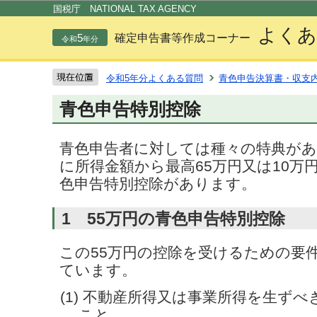
この
国税庁 NATIONAL TAX AGENCY
よくあ
5
確定申告書等作成コーナー
令和
年分
令和5年分よくある質問
青色申告決算書・収支
青色申告特別控除
青色申告者に対しては種々の特典が
に所得金額から最高65万円又は10万
色申告特別控除があります。
1 55万円の青色申告特別控除
この55万円の控除を受けるための要
ています。
(1) 不動産所得又は事業所得を生ず
こと。