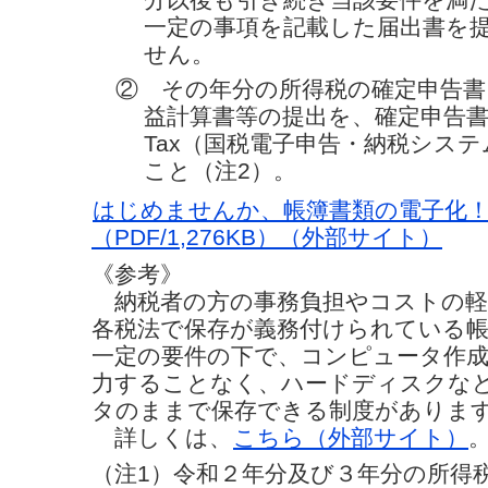
一定の事項を記載した届出書を
せん。
② その年分の所得税の確定申告書
益計算書等の提出を、確定申告書
Tax（国税電子申告・納税シス
こと（注2）。
はじめませんか、帳簿書類の電子化！
（PDF/1,276KB）（外部サイト）
《参考》
納税者の方の事務負担やコストの軽
各税法で保存が義務付けられている
一定の要件の下で、コンピュータ作
力することなく、ハードディスクな
タのままで保存できる制度がありま
詳しくは、
こちら（外部サイト）
（注1）令和２年分及び３年分の所得