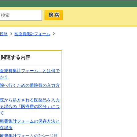
控除
医療費集計フォーム
関連する内容
医療費集計フォーム」とは何で
か？
院へ行くための通院費の入力方
院から処方される医薬品を入力
る場合の「医療費の区分」につ
て
療費集計フォームの保存方法と
存場所
療費集計フォームの2ページ目