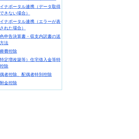
イナポータル連携（データ取得
できない場合）
イナポータル連携（エラーが表
された場合）
色申告決算書・収支内訳書の送
方法
療費控除
特定増改築等）住宅借入金等特
控除
偶者控除、配偶者特別控除
附金控除