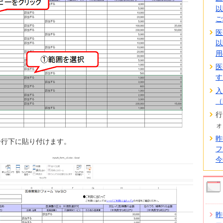
以
ご
医
以
用
医
す
入
（
行
ォ
昨
一行下に貼り付けます。
フ
今
昨