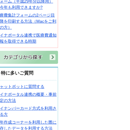
ォーム（平成29年分以降用）
今年も利用できますか?
療費集計フォームの2ページ目
降を印刷する方法（Macをご利
の方）
イナポータル連携で医療費通知
報を取得できる時期
特に多いご質問
ャットボットに質問する
イナポータル連携の概要・事前
定の方法
イナンバーカード方式を利用さ
る方
年作成コーナーを利用した際に
存したデータを利用する方法