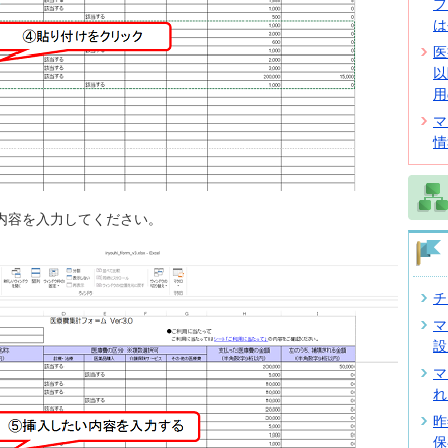
フ
は
医
以
用
マ
情
内容を入力してください。
チ
マ
設
マ
れ
昨
保