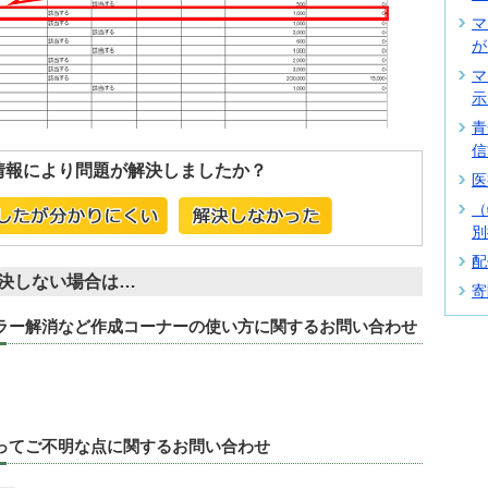
マ
が
マ
示
青
信
情報により問題が解決しましたか？
医
（
別
配
決しない場合は…
寄
エラー解消など作成コーナーの使い方に関するお問い合わせ
たってご不明な点に関するお問い合わせ