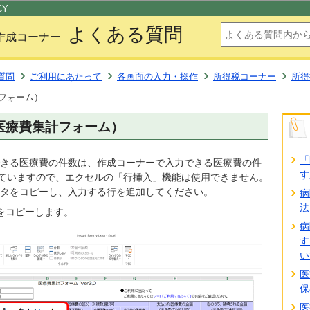
このページの本文へ移動
CY
よくある質問
作成コーナー
質問
ご利用にあたって
各画面の入力・操作
所得税コーナー
所得
フォーム）
医療費集計フォーム）
「
きる医療費の件数は、作成コーナーで入力できる医療費の件
す
していますので、エクセルの「行挿入」機能は使用できません。
タをコピーし、入力する行を追加してください。
病
法
をコピーします。
病
す
い
医
保
医