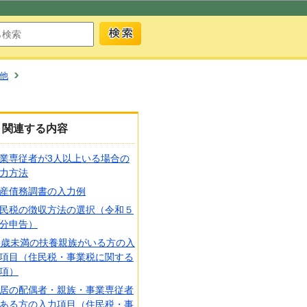
他
関連する内容
業専従者が3人以上いる場合の
力方法
産債務調書の入力例
民税の徴収方法の選択（令和５
分申告）
6歳未満の扶養親族がいる方の入
項目（住民税・事業税に関する
項）
居の配偶者・親族・事業専従者
ある方の入力項目（住民税・事