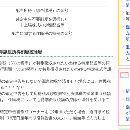
業
配当所得（総合課税）の金額
配
等
確定申告不要制度を選択した
非上場株式の少額配当等
株
方
配当に関する住民税の特例の金額
項
事
等譲渡所得割額控除額
入
る
割額（5%の税率）が特別徴収されたいわゆる特定配当等の額
得割額（5%の税率）が特別徴収されたいわゆる特定株式等譲
得税の確定申告をしないで源泉徴収で済ませた場合には、住民税
ることとなり、
措
得税の確定申告をして所得税及び復興特別所得税の源泉徴収税額
総
は、住民税についても特別徴収税額の控除や還付を受けるこ
別
確定申告書作成コーナーをご利用いただく場合、道府県民税
が
制（特定口座年間取引報告書の入力）」画面等で入力しま
業