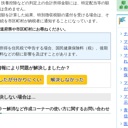
除、扶養控除などの判定上の合計所得金額には、特定配当等の額
は含めません。
が税額を計算した結果、特別徴収税額の還付を受ける場合は、そ
続を市区町村が納税者に通知することになっています。
道府県や市区町村にお尋ねください。
チ
マ
設
所得を住民税で申告する場合、国民健康保険料（税）、後期
料などの額に影響を及ぼすことがあります。
マ
れ
情報により問題が解決しましたか？
昨
保
マ
が
マ
決しない場合は…
示
エラー解消など作成コーナーの使い方に関するお問い合わせ
青
信
医