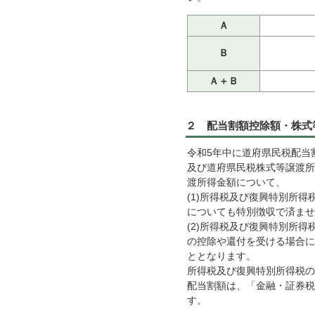
Ａ
Ｂ
Ａ＋Ｂ
２ 配当割額控除額・株式
令和5年中に道府県民税配当
及び道府県民税株式等譲渡所
渡所得金額について、
(1)所得税及び復興特別所
についても特別徴収で済ませ
(2)所得税及び復興特別所
の控除や還付を受ける場合に
ととなります。
所得税及び復興特別所得税の
配当割額は、「金融・証券税
す。