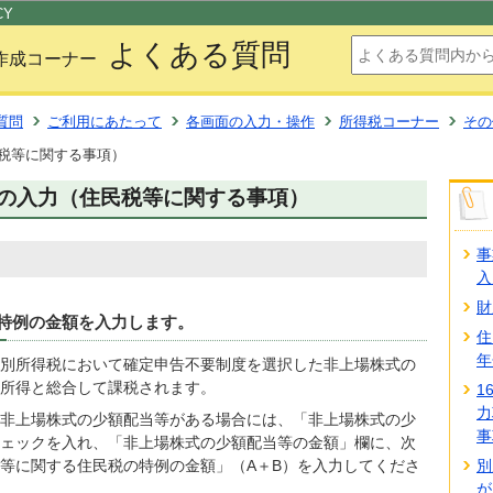
このページの本文へ移動
CY
よくある質問
作成コーナー
質問
ご利用にあたって
各画面の入力・操作
所得税コーナー
その
税等に関する事項）
の入力（住民税等に関する事項）
事
入
財
特例の金額を入力します。
住
年
別所得税において確定申告不要制度を選択した非上場株式の
所得と総合して課税されます。
1
力
非上場株式の少額配当等がある場合には、「非上場株式の少
事
ェックを入れ、「非上場株式の少額配当等の金額」欄に、次
等に関する住民税の特例の金額」（A＋B）を入力してくださ
別
が