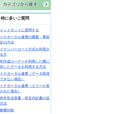
特に多いご質問
ャットボットに質問する
イナポータル連携の概要・事前
定の方法
イナンバーカード方式を利用さ
る方
年作成コーナーを利用した際に
存したデータを利用する方法
イナポータル連携（データ取得
できない場合）
イナポータル連携（エラーが表
された場合）
色申告決算書・収支内訳書の送
方法
療費控除