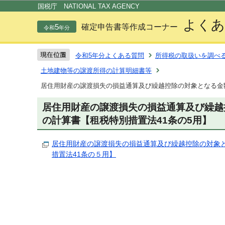
この
国税庁 NATIONAL TAX AGENCY
よくあ
5
確定申告書等作成コーナー
令和
年分
令和5年分よくある質問
所得税の取扱いを調べ
土地建物等の譲渡所得の計算明細書等
居住用財産の譲渡損失の損益通算及び繰越控除の対象となる金額
居住用財産の譲渡損失の損益通算及び繰越
の計算書【租税特別措置法41条の5用】
居住用財産の譲渡損失の損益通算及び繰越控除の対象
措置法41条の５用】