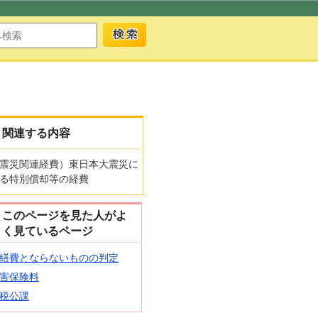
関連する内容
震災関連経費）東日本大震災に
る特別償却等の経費
このページを見た人がよ
く見ているページ
繕費とならないものの判定
害保険料
税公課