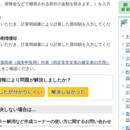
み、保険金などで補填される部分の金額を除きます。）を入力
却
ていただき、計算明細書により計算した償却額を入力してくだ
チ
の割増償却
マ
ていただき、計算明細書により計算した償却額を入力してくだ
設
マ
書第四表（損失申告用）付表（特定非常災害の被災者の方用）
れ
）
をご確認ください。
昨
保
情報により問題が解決しましたか？
マ
が
マ
示
決しない場合は…
青
信
エラー解消など作成コーナーの使い方に関するお問い合わせ
医