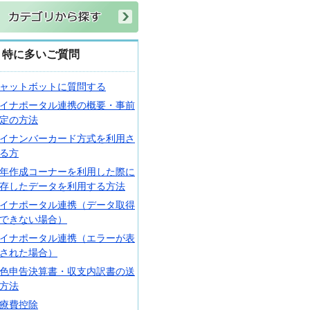
特に多いご質問
ャットボットに質問する
イナポータル連携の概要・事前
定の方法
イナンバーカード方式を利用さ
る方
年作成コーナーを利用した際に
存したデータを利用する方法
イナポータル連携（データ取得
できない場合）
イナポータル連携（エラーが表
された場合）
色申告決算書・収支内訳書の送
方法
療費控除