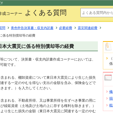
このページの本文へ移動
CY
よくある質問
作成コーナー
質問
青色申告決算書・収支内訳書
必要経費
震災関連経費
に係る特別償却等の経費
日本大震災に係る特別償却等の経費
（
等について、決算書・収支内訳書作成コーナーにおいては、
係
可能です。
に含まれる、棚卸資産について東日本大震災により生じた損失
関連する一定のやむを得ない支出の金額を含み、保険金などで
除きます。）を入力してください。
修
損
に含まれる、不動産所得、又は事業所得を生ずべき事業の用に
租
及び繰延資産（土地及び土地の上に存する権利を除きます。）
により生じた損失の金額（東日本大震災に関連する一定のやむ