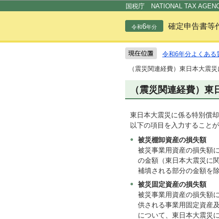
国税庁 NATIONAL TAX AGEN
6
確定申告書等
令和
年分
令和6年分よくある
（震災関連経費）東日本大震災
（震災関連経費）東
東日本大震災に係る特別償却
以下の項目を入力することが
被災棚卸資産の損失額
被災事業用資産の損失額
の金額（東日本大震災に
補填される部分の金額を
被災固定資産の損失額
被災事業用資産の損失額
供される事業用固定資産
について、東日本大震災