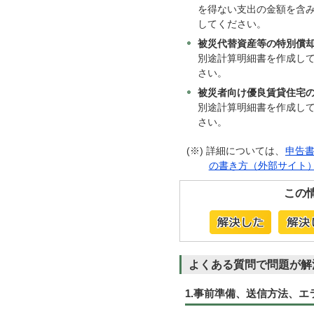
を得ない支出の金額を含
してください。
被災代替資産等の特別償
別途計算明細書を作成し
さい。
被災者向け優良賃貸住宅
別途計算明細書を作成し
さい。
(※) 詳細については、
申告
の書き方（外部サイト
この
よくある質問で問題が解
1.事前準備、送信方法、