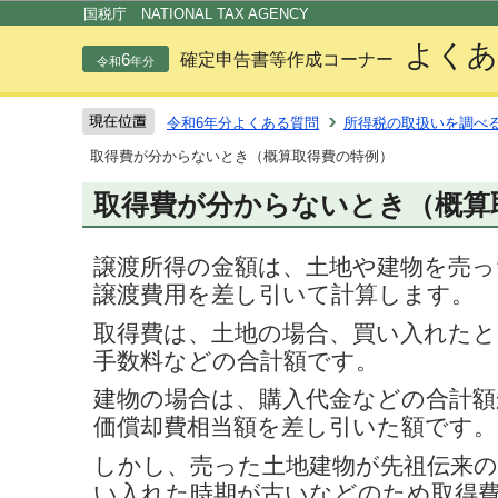
この
国税庁 NATIONAL TAX AGENCY
よくあ
6
確定申告書等作成コーナー
令和
年分
令和6年分よくある質問
所得税の取扱いを調べ
取得費が分からないとき（概算取得費の特例）
取得費が分からないとき（概算
譲渡所得の金額は、土地や建物を売っ
譲渡費用を差し引いて計算します。
取得費は、土地の場合、買い入れたと
手数料などの合計額です。
建物の場合は、購入代金などの合計額
価償却費相当額を差し引いた額です。
しかし、売った土地建物が先祖伝来
い入れた時期が古いなどのため取得