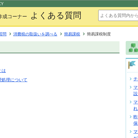
このページの本文へ移動
CY
よくある質問
作成コーナー
質問
消費税の取扱いを調べる
簡易課税
簡易課税制度
とは
チ
理処理について
マ
設
マ
れ
昨
保
マ
が