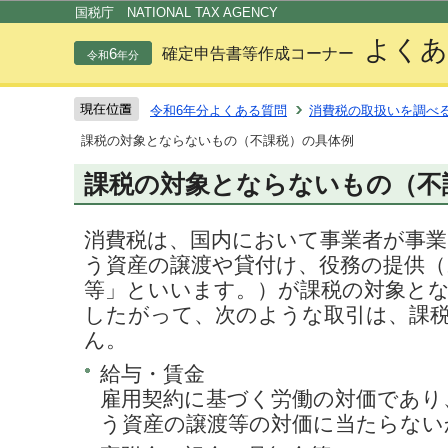
この
国税庁 NATIONAL TAX AGENCY
よくあ
6
確定申告書等作成コーナー
令和
年分
令和6年分よくある質問
消費税の取扱いを調べ
課税の対象とならないもの（不課税）の具体例
課税の対象とならないもの（不
消費税は、国内において事業者が事
う資産の譲渡や貸付け、役務の提供（
等」といいます。）が課税の対象と
したがって、次のような取引は、課
ん。
給与・賃金
雇用契約に基づく労働の対価であり
う資産の譲渡等の対価に当たらない