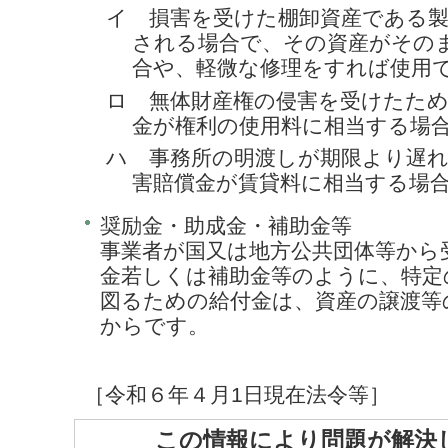
イ 損害を受けた棚卸資産である
される場合で、その資産がその
合や、軽微な修理をすれば使用
ロ 無体財産権の侵害を受けたた
金が権利の使用料に相当する場
ハ 事務所の明渡しが期限より遅
害賠償金が賃貸料に相当する場
奨励金・助成金・補助金等
事業者が国又は地方公共団体等から
金若しくは補助金等のように、特定
図るための給付金は、資産の譲渡等
からです。
［令和６年４月1日現在法令等］
この情報により問題が解決