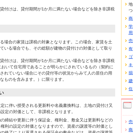
地
貸付けは、貸付期間が1か月に満たない場合などを除き非課税
つ
商
学
用
売
る場合の家賃は課税の対象となります。この場合、家賃を土
ている場合でも、その総額が建物の貸付けの対価として取り
有
ゴ
貸付けは、貸付期間が1か月に満たない場合などを除き非課税
キ
において住宅用であることが明らかにされているもの（契約に
損
されていない場合にその貸付等の状況からみて人の居住の用
なものを含みます。）に限ります。
建
住
い
設定に伴い授受される更新料や名義書換料は、土地の貸付け又
の設定の対価として、非課税となります。
約の締結や更新に伴う保証金、権利金、敷金又は更新料などの
売
、権利の設定の対価となりますので、資産の譲渡等の対価とし
商
約の終了により返還される保証金や敷金などは、資産の譲渡等