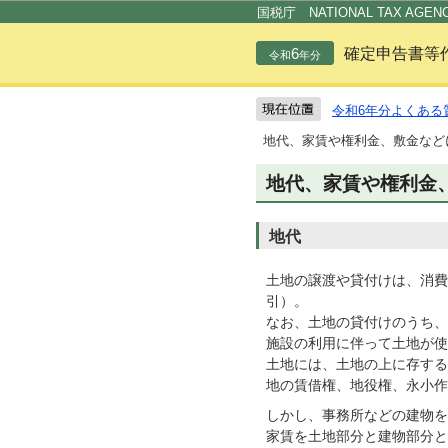
国税庁 NATIONAL TAX AGEN
6
確定申告書等
令和
年分
令和6年分よくある
地代、家賃や権利金、敷金など
地代、家賃や権利金
地代
土地の譲渡や貸付けは、消費
引）。
なお、土地の貸付けのうち、
施設の利用に伴って土地が使
土地には、土地の上に存する
地の賃借権、地役権、永小作
しかし、事務所などの建物を
家賃を土地部分と建物部分と