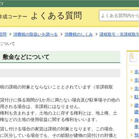
このページの本文へ移動
CY
よくある質問
作成コーナー
質問
消費税の取扱いを調べる
消費税のしくみ
課税取引・非課税取
について
、敷金などについて
非
非
税の課税の対象とならないこととされています（非課税取
非
駐
貸付けに係る期間が1か月に満たない場合及び駐車場その他の
建
用される場合は、非課税にはなりません。
建
権利も含まれます。土地の上に存する権利とは、地上権、土
権などの土地の使用収益に関する権利をいいます。
身
車
貸し付ける場合の家賃は課税の対象となります。この場合、
預
に区分している場合でも、その総額が建物の貸付けの対価と