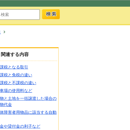
引
関連する内容
課税となる取引
課税と免税の違い
課税と不課税の違い
車場の使用料など
物と土地を一括譲渡した場合の
物代金
体障害者用物品に該当する自動
金や貸付金の利子など