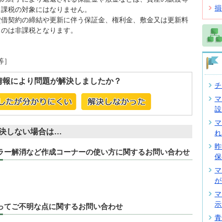
損
、課税の対象にはなりません。
貸借契約の締結や更新に伴う保証金、権利金、敷金又は更新料
ものは非課税となります。
等］
情報により問題が解決しましたか？
チ
マ
設
マ
決しない場合は…
れ
昨
エラー解消など作成コーナーの使い方に関するお問い合わせ
保
マ
が
マ
示
たってご不明な点に関するお問い合わせ
青