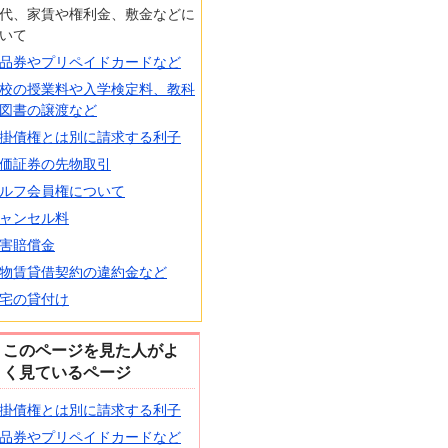
代、家賃や権利金、敷金などに
いて
品券やプリペイドカードなど
校の授業料や入学検定料、教科
図書の譲渡など
掛債権とは別に請求する利子
価証券の先物取引
ルフ会員権について
ャンセル料
害賠償金
物賃貸借契約の違約金など
宅の貸付け
このページを見た人がよ
く見ているページ
掛債権とは別に請求する利子
品券やプリペイドカードなど