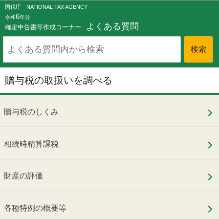
このページの本文へ移動
国税庁 NATIONAL TAX AGENCY
6
令和
年分
よくある質問
確定申告書等作成コーナー
贈与税の取扱いを調べる
贈与税のしくみ
相続時精算課税
財産の評価
各種特例の概要等