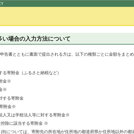
このページの本文へ移動
CY
多い場合の入力方法について
申告書とともに書面で提出される方は、以下の種類ごとに金額をまとめ
対する寄附金（ふるさと納税など）
寄附金※
金※
に対する寄附金
る寄附金※
社団法人又は学校法人等に対する寄附金※
寄附金控除に該当する寄附金 ※
6)、(7)、(8)については、寄附先の所在地が住所地の都道府県か住所地以外