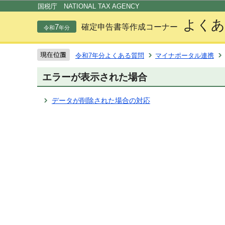
この
国税庁 NATIONAL TAX AGENCY
よくあ
7
確定申告書等作成コーナー
令和
年分
令和7年分よくある質問
マイナポータル連携
エラーが表示された場合
データが削除された場合の対応