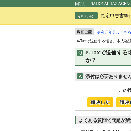
国税庁 NATIONAL TAX AGEN
元
確定申告書等
令和
年分
令和元年分よくあ
e-Taxで送信する場合、本人
e-Taxで送信
か？
添付は必要ありませ
この
よくある質問で問題が解