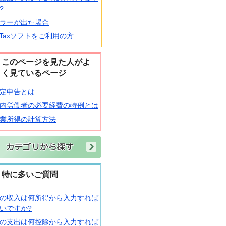
?
ラーが出た場合
-Taxソフトをご利用の方
このページを見た人がよ
く見ているページ
定申告とは
内労働者の必要経費の特例とは
業所得の計算方法
特に多いご質問
の収入は何所得から入力すれば
いですか?
の支出は何控除から入力すれば