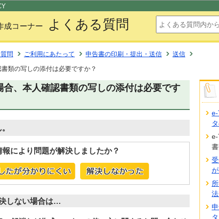
このページの本文へ移動
CY
よくある質問
作成コーナー
る質問
ご利用にあたって
申告書の印刷・提出・送信
送信
確認書類の写しの添付は必要ですか？
する場合、本人確認書類の写しの添付は必要です
e
タ
ん。
e
書
情報により問題が解決しましたか？
受
が
所
法
決しない場合は…
申
タ