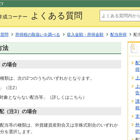
このページの本文へ移動
CY
よくある質問
作成コーナー
る質問
所得税の取扱いを調べる
収入金額・所得金額
配当所得
配
方法
配
）の場合
得
上
種類は、次の2つのうちのいずれかとなります。
上
」（注2）
告
の対象とならない配当等」（詳しくはこちら）
課
税
配（注3）の場合
支
外
配当等の種類は、外貨建資産割合又は非株式割合のいずれか
択
分を選択します。
配