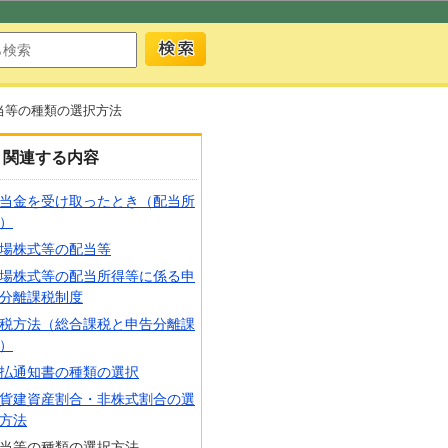
当等の種類の選択方法
関連する内容
当金を受け取ったとき（配当所
）
場株式等の配当等
場株式等の配当所得等に係る申
分離課税制度
税方法（総合課税と申告分離課
）
払通知書の種類の選択
貨建資産割合・非株式割合の選
方法
当等の種類の選択方法