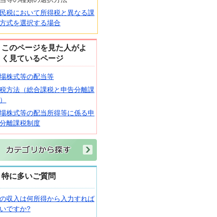
民税において所得税と異なる課
方式を選択する場合
このページを見た人がよ
く見ているページ
場株式等の配当等
税方法（総合課税と申告分離課
）
場株式等の配当所得等に係る申
分離課税制度
特に多いご質問
の収入は何所得から入力すれば
いですか?