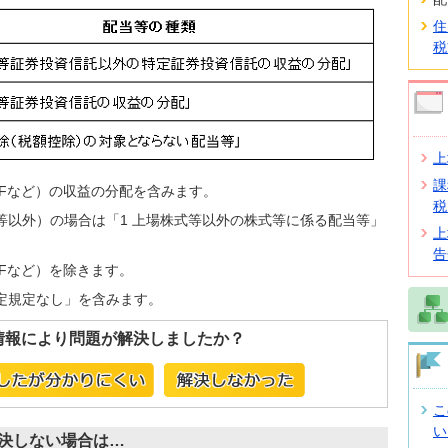
住
税
上
課
ETFなど）の収益の分配を含みます。
税
式等以外）の場合は「1 上場株式等以外の株式等に係る配当等」
上
告
TFなど）を除きます。
約定規定なし」を含みます。
情報により問題が解決しましたか？
こ
い
決しない場合は…