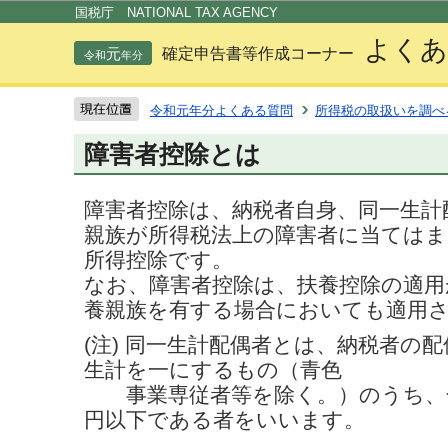
この
国税庁 NATIONAL TAX AGENCY
よくあ
元
確定申告書等作成コーナー
令和
年分
令和元年分よくある質問
所得税の取扱いを調べ
障害者控除とは
障害者控除は、納税者自身、同一生計
親族が所得税法上の障害者に当ては
所得控除です。
なお、障害者控除は、扶養控除の適用
養親族を有する場合においても適用
(注) 同一生計配偶者とは、納税者の
生計を一にするもの（青色
事業専従者等を除く。）のうち、合
円以下である者をいいます。