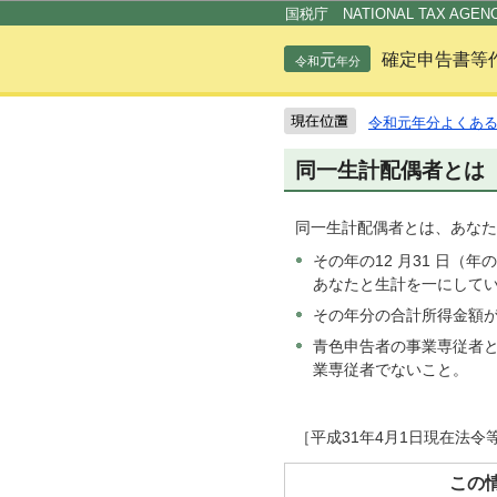
国税庁 NATIONAL TAX AGEN
元
確定申告書等
令和
年分
令和元年分よくあ
同一生計配偶者とは
同一生計配偶者とは、あなた
その年の12 月31 日
あなたと生計を一にして
その年分の合計所得金額が
青色申告者の事業専従者
業専従者でないこと。
［平成31年4月1日現在法令
この