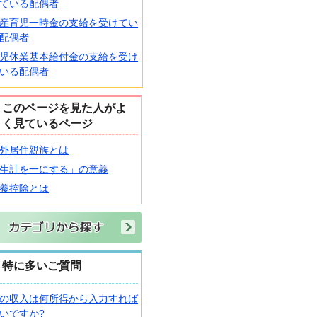
ている配偶者
産育児一時金の支給を受けてい
配偶者
児休業基本給付金の支給を受け
いる配偶者
このページを見た人がよ
く見ているページ
外居住親族とは
生計を一にする」の意義
養控除とは
特に多いご質問
の収入は何所得から入力すれば
いですか?