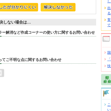
し
出
る
育
決しない場合は…
て
エラー解消など作成コーナーの使い方に関するお問い合わせ
国
「
たってご不明な点に関するお問い合わせ
扶
こ
い