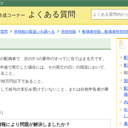
このページの本文へ移動
CY
よくある質問
作成コーナー
る質問
所得税の取扱いを調べる
所得控除
配偶者控除、配偶者特別控
配
の配偶者で、次の3つの要件のすべてに当てはまる方です。
配
（年の中途で死亡した場合には、その死亡の日）の現況において、
同
いること。
国
38万円以下であること。
配
として給与の支払を受けていないこと、または白色申告者の事
偶
内
年
等］
し
雇
情報により問題が解決しましたか？