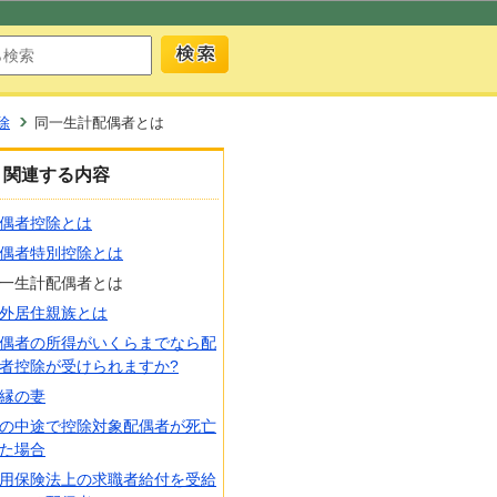
除
同一生計配偶者とは
関連する内容
偶者控除とは
偶者特別控除とは
一生計配偶者とは
外居住親族とは
偶者の所得がいくらまでなら配
者控除が受けられますか?
縁の妻
の中途で控除対象配偶者が死亡
た場合
用保険法上の求職者給付を受給