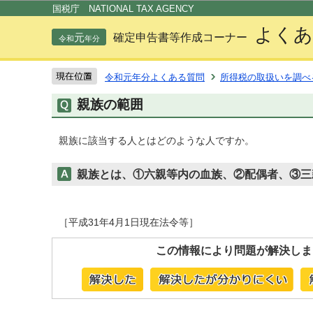
この
国税庁 NATIONAL TAX AGENCY
よくあ
元
確定申告書等作成コーナー
令和
年分
令和元年分よくある質問
所得税の取扱いを調べ
親族の範囲
親族に該当する人とはどのような人ですか。
親族とは、①六親等内の血族、②配偶者、③三
［平成31年4月1日現在法令等］
この情報により問題が解決しま