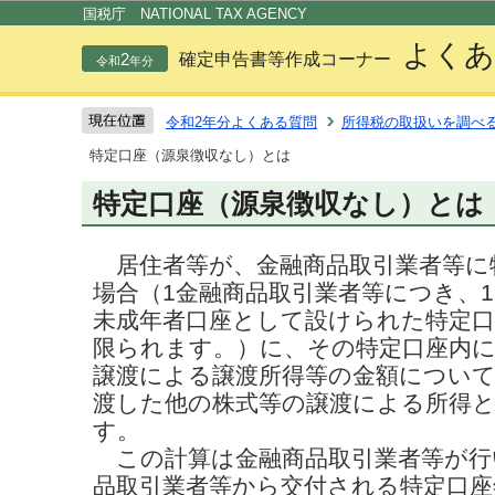
この
国税庁 NATIONAL TAX AGENCY
よくあ
2
確定申告書等作成コーナー
令和
年分
令和2年分よくある質問
所得税の取扱いを調べ
特定口座（源泉徴収なし）とは
特定口座（源泉徴収なし）とは
居住者等が、金融商品取引業者等に
場合（1金融商品取引業者等につき、
未成年者口座として設けられた特定
限られます。）に、その特定口座内
譲渡による譲渡所得等の金額について
渡した他の株式等の譲渡による所得
す。
この計算は金融商品取引業者等が行
品取引業者等から交付される特定口座