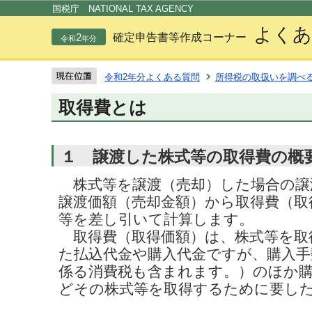
この
国税庁 NATIONAL TAX AGENCY
よくあ
2
確定申告書等作成コーナー
令和
年分
令和2年分よくある質問
所得税の取扱いを調べ
取得費とは
１ 譲渡した株式等の取得費の概
株式等を譲渡（売却）した場合の譲
譲渡価額（売却金額）から取得費（取
等を差し引いて計算します。
取得費（取得価額）は、株式等を取
た払込代金や購入代金ですが、購入手
係る消費税も含まれます。）のほか
どその株式等を取得するために要し