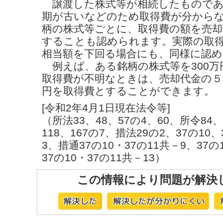
譲渡した株式等が相続したものであ
期が古いなどのため取得費が分から
柄の株式等ごとに、取得費の額を売却
することも認められます。実際の取
相当額を下回る場合にも、同様に認
例えば、ある銘柄の株式等を300万
取得費が不明なときは、売却代金の５
円を取得費とすることができます。
[令和2年4月1日現在法令等]
（所法33、48、57の4、60、所令84、1
118、167の7、措法29の2、37の10
3、措通37の10・37の11共－9、37の
37の10・37の11共－13）
この情報により問題が解決