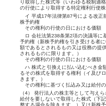
り取得した株式等（いわゆる税制適
の行使により取得する特定権利行使株
イ 平成17年法律第87号による改正
株予約権
その権利の行使の日における価額
ロ 会社法第238条第2項の決議等に
予約権（新株予約権を引き受ける者に
額であるとされるもの又は役務の提
されるものに限ります。）
その権利の行使の日における価額
ハ 株式と引換えに払い込むべき金
るその株式を取得する権利（イ及び
きます。）
その権利に基づく払込み又は給付の
（4） 発行法人の株主等として与え
給付を要しないで取得した株式（下記の
整する場合を除きます。）又は新株予