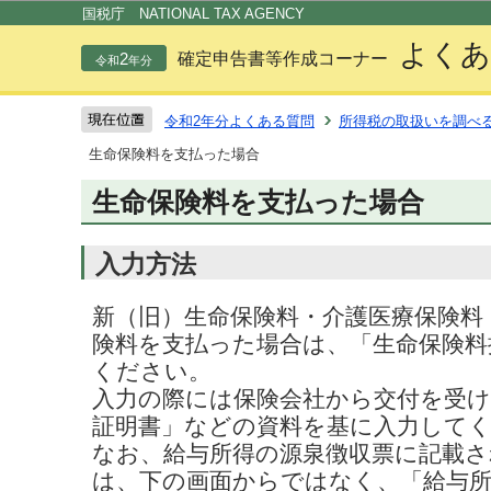
この
国税庁 NATIONAL TAX AGENCY
よくあ
2
確定申告書等作成コーナー
令和
年分
令和2年分よくある質問
所得税の取扱いを調べ
生命保険料を支払った場合
生命保険料を支払った場合
入力方法
新（旧）生命保険料・介護医療保険料
険料を支払った場合は、「生命保険料
ください。
入力の際には保険会社から交付を受け
証明書」などの資料を基に入力して
なお、給与所得の源泉徴収票に記載
は、下の画面からではなく、「給与