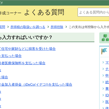
このページの本文へ移動
CY
よくある質問
作成コーナー
質問
所得税の取扱いを調べる
所得控除
この支出は何控除から入力
ら入力すればいいですか？
て住宅や家財などに損害を受けた場合
を支払った場合
マ
齢者医療保険料を支払った場合
チ
合
申
た場合
総
加入者掛金（iDeCo(イデコ))を支払った場合
事
合
I
合
医
合
使