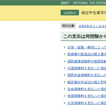
国税庁 NATIONAL TAX AGEN
2
確定申告書等
令和
年分
令和2年分よくある
この支出は何控除か
災害・盗難・横領によっ
医療費や医薬品の購入費
国民健康保険料や後期高
介護保険料を支払った場
国民年金保険料を支払っ
確定拠出年金法の個人型年金
生命保険料を支払った場
地震保険料を支払った場
火災保険料を支払った場