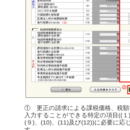
① 更正の請求による課税価格、税額
入力することができる特定の項目((１)、
(９)、(10)、(11)及び(12))に必
す。