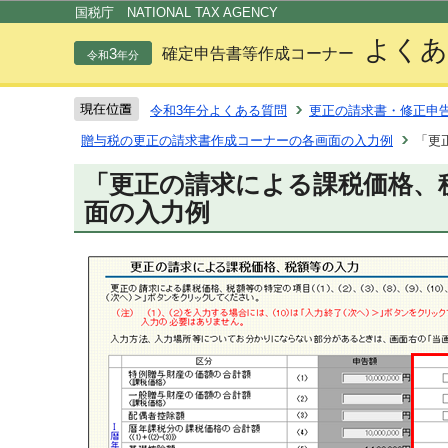
この
国税庁 NATIONAL TAX AGENCY
よくあ
3
確定申告書等作成コーナー
令和
年分
令和3年分よくある質問
更正の請求書・修正申
贈与税の更正の請求書作成コーナーの各画面の入力例
「更
「更正の請求による課税価格、
面の入力例