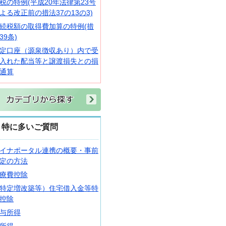
税の特例(平成20年法律第23号
よる改正前の措法37の13の3)
続税額の取得費加算の特例(措
39条)
定口座（源泉徴収あり）内で受
入れた配当等と譲渡損失との損
通算
特に多いご質問
イナポータル連携の概要・事前
定の方法
療費控除
特定増改築等）住宅借入金等特
控除
与所得
所得