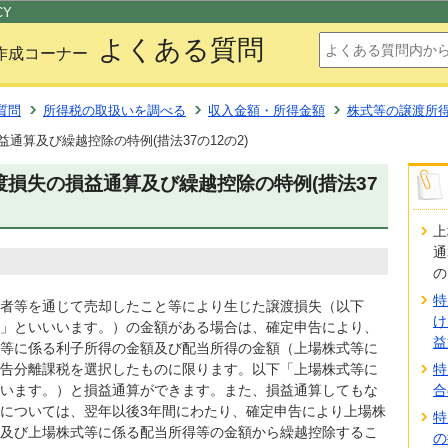
このページの本文へ移動
CY
よくある質問
作成コーナー
質問
所得税の取扱いを調べる
収入金額・所得金額
株式等の譲渡所
通算及び繰越控除の特例(措法37の12の2)
損失の損益通算及び繰越控除の特例(措法37
上
通
の
特
者等を通じて売却したこと等により生じた譲渡損失（以下
け
」といいいます。）の金額がある場合は、確定申告により、
益
等に係る利子所得の金額及び配当所得の金額（上場株式等に
告分離課税を選択したものに限ります。以下「上場株式等に
特
います。）と損益通算ができます。また、損益通算してもな
合
については、翌年以後3年間にわたり、確定申告により上場株
特
及び上場株式等に係る配当所得等の金額から繰越控除するこ
の