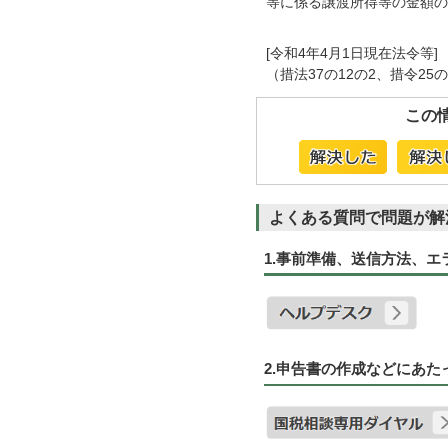
等に係る譲渡所得等の金額の
[令和4年4月1日現在法令等]
（措法37の12の2、措令25の
この
よくある質問で問題が解
1.事前準備、送信方法、
2.申告書の作成などにあ