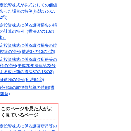
定投資株式が株式としての価値
失った場合の特例(措法37の13
2①)
定投資株式に係る譲渡損失の損
の計算の特例（措法37の13の
④）
定投資株式に係る譲渡損失の繰
控除の特例(措法37の13の2⑦)
定投資株式に係る譲渡所得等の
税の特例(平成20年法律第23号
よる改正前の措法37の13の3)
証債務の特例(所法64②)
続税額の取得費加算の特例(措
39条)
このページを見た人がよ
く見ているページ
定投資株式に係る譲渡所得等の