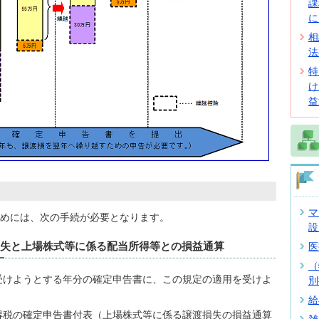
課
に
相
法
特
け
益
マ
めには、次の手続が必要となります。
設
医
損失と上場株式等に係る配当所得等との損益通算
（
受けようとする年分の確定申告書に、この規定の適用を受けよ
別
。
給
得税の確定申告書付表（上場株式等に係る譲渡損失の損益通算
雑