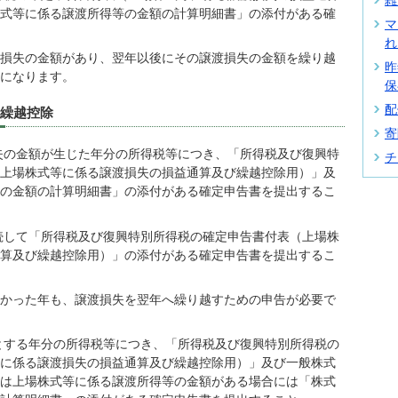
式等に係る譲渡所得等の金額の計算明細書」の添付がある確
マ
れ
損失の金額があり、翌年以後にその譲渡損失の金額を繰り越
昨
になります。
保
配
の繰越控除
寄
失の金額が生じた年分の所得税等につき、「所得税及び復興特
チ
上場株式等に係る譲渡損失の損益通算及び繰越控除用）」及
の金額の計算明細書」の添付がある確定申告書を提出するこ
続して「所得税及び復興特別所得税の確定申告書付表（上場株
算及び繰越控除用）」の添付がある確定申告書を提出するこ
なかった年も、譲渡損失を翌年へ繰り越すための申告が必要で
とする年分の所得税等につき、「所得税及び復興特別所得税の
に係る譲渡損失の損益通算及び繰越控除用）」及び一般株式
は上場株式等に係る譲渡所得等の金額がある場合には「株式