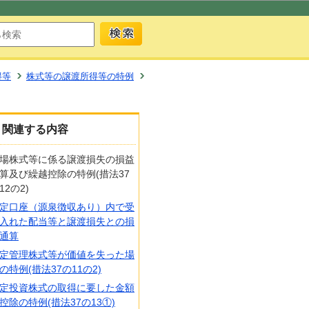
得等
株式等の譲渡所得等の特例
関連する内容
場株式等に係る譲渡損失の損益
算及び繰越控除の特例(措法37
12の2)
定口座（源泉徴収あり）内で受
入れた配当等と譲渡損失との損
通算
定管理株式等が価値を失った場
の特例(措法37の11の2)
定投資株式の取得に要した金額
控除の特例(措法37の13①)