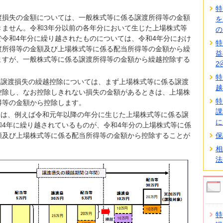
特
渡損失の金額については、一般株式等に係る譲渡所得等の金額
を
きません。令和3年分以前の各年分において生じた上場株式等
の
で令和4年分に繰り越されたものについては、令和4年分におけ
特
渡所得等の金額及び上場株式等に係る配当所得等の金額から繰
益
ますが、一般株式等に係る譲渡所得等の金額から繰越控除する
2
特
譲渡損失の繰越控除については、まず上場株式等に係る譲渡
越
控除し、なお控除しきれない損失の金額があるときは、上場株
特
得等の金額から控除します。
課
は、例えば令和元年以降の年分に生じた上場株式等に係る譲
に
和4年に繰り越されているものが、令和4年分の上場株式等に係
額及び上場株式等に係る配当所得等の金額から控除することが
保
相
法
特