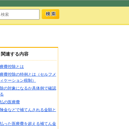
関連する内容
療費控除とは
療費控除の特例とは（セルフメ
ィケーション税制）
除の対象になるか具体例で確認
る
払の医療費
険金などで補てんされる金額と
払った医療費を超える補てん金