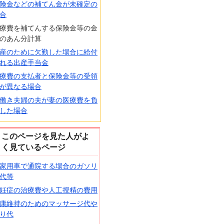
険金などの補てん金が未確定の
合
療費を補てんする保険金等の金
のあん分計算
産のために欠勤した場合に給付
れる出産手当金
療費の支払者と保険金等の受領
が異なる場合
働き夫婦の夫が妻の医療費を負
した場合
このページを見た人がよ
く見ているページ
家用車で通院する場合のガソリ
代等
妊症の治療費や人工授精の費用
康維持のためのマッサージ代や
り代