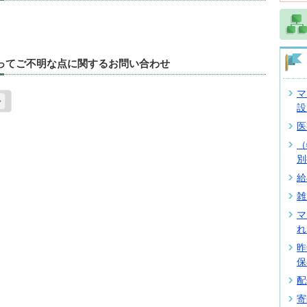
たってご不明な点に関するお問い合わせ
マ
設
医
（
別
給
雑
マ
れ
昨
保
配
寄