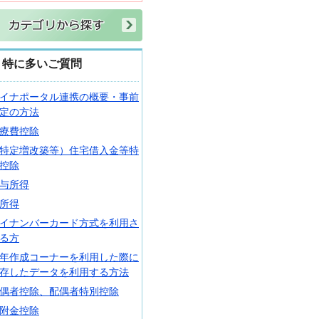
特に多いご質問
イナポータル連携の概要・事前
定の方法
療費控除
特定増改築等）住宅借入金等特
控除
与所得
所得
イナンバーカード方式を利用さ
る方
年作成コーナーを利用した際に
存したデータを利用する方法
偶者控除、配偶者特別控除
附金控除