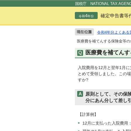
国税庁 NATIONAL TAX AGEN
4
確定申告書等
令和
年分
令和4年分よくある
医療費を補てんする保険金等の
医療費を補てんす
入院費用を12月と翌年1月
とめて受領しました。この場
すか?
原則として、その保
分にあん分して差し
【計算例】
12月に支払った入院費用：1