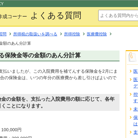
このページの本文へ移動
CY
よくある質問
作成コーナー
質問
所得税の取扱いを調べる
所得控除
医療費控除
金額のあん分計算
る保険金等の金額のあん分計算
医
に支払いましたが、この入院費用を補てんする保険金を2月にま
合の保険金は、いつの年分の医療費から差し引けばよいので
医
デ
控
険金の金額を、支払った入院費用の額に応じて、各年
す
引くことになります。
未
保
は
00,000円
支