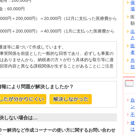
：200,000円
保
60,000円
場
医
100,000円＋200,000円）＝20,000円（12月に支払った医療費から
額
100,000円＋200,000円）＝40,000円（1月に支払った医療費から
出
さ
医
・通達等に基づいて作成しています。
者
事実関係を前提とした一般的な回答であり、必ずしも事案の
はありませんから、納税者の方々が行う具体的な取引等に適
共
回答内容と異なる課税関係が生ずることがあることにご注意
担
情報により問題が解決しましたか？
自
ン
不
決しない場合は…
健
は
エラー解消など作成コーナーの使い方に関するお問い合わせ