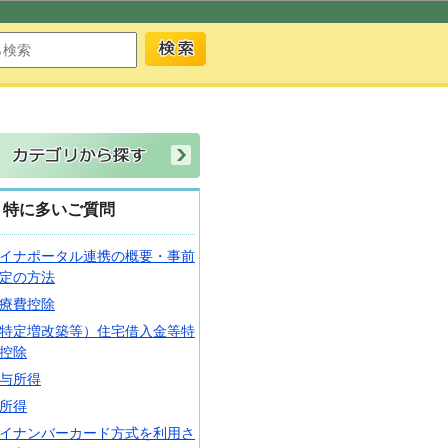
特に多いご質問
イナポータル連携の概要・事前
定の方法
療費控除
特定増改築等）住宅借入金等特
控除
与所得
所得
イナンバーカード方式を利用さ