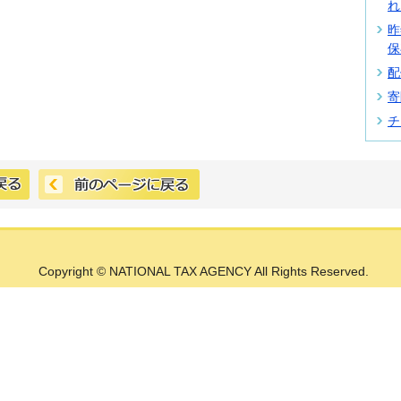
れ
昨
保
配
寄
チ
Copyright © NATIONAL TAX AGENCY All Rights Reserved.