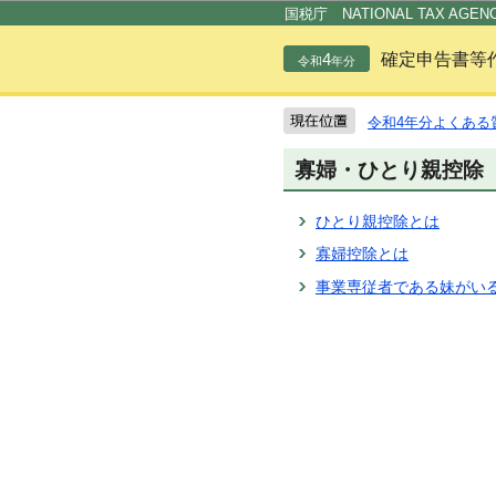
国税庁 NATIONAL TAX AGEN
4
確定申告書等
令和
年分
令和4年分よくある
寡婦・ひとり親控除
ひとり親控除とは
寡婦控除とは
事業専従者である妹がい