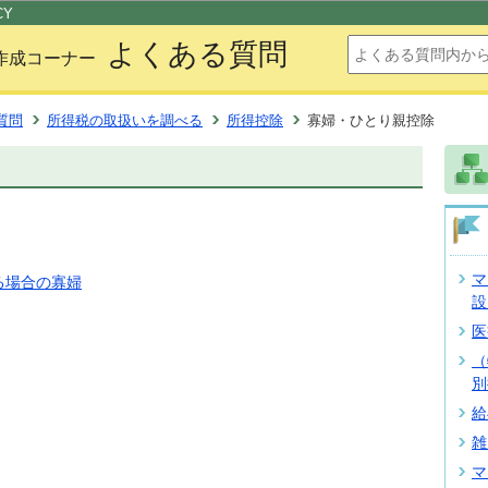
このページの本文へ移動
CY
よくある質問
作成コーナー
質問
所得税の取扱いを調べる
所得控除
寡婦・ひとり親控除
マ
る場合の寡婦
設
医
（
別
給
雑
マ