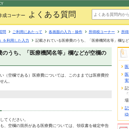
このページの本文へ移動
CY
よくある質問
作成コーナー
質問
ご利用にあたって
各画面の入力・操作
所得税コーナー
所得
）を利用した入力
記載されている医療費のうち、「医療機関名等」欄など
費のうち、「医療機関名等」欄などが空欄の
医
医
い（空欄である）医療費については、このままでは医療費控
実
せん。
記
「
場
記
ゆ
してください。
も、空欄の箇所がある医療費については、領収書を確定申告