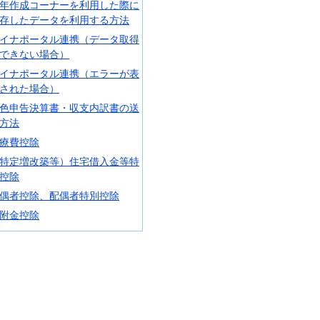
年作成コーナーを利用した際に
存したデータを利用する方法
イナポータル連携（データ取得
できない場合）
イナポータル連携（エラーが表
された場合）
色申告決算書・収支内訳書の送
方法
療費控除
特定増改築等）住宅借入金等特
控除
偶者控除、配偶者特別控除
附金控除