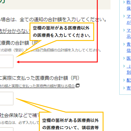
昨
保
マ
が
マ
示
青
信
医
（
別
配
寄