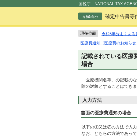
国税庁 NATIONAL TAX AGEN
5
確定申告書等
令和
年分
令和5年分よくある
医療費通知（医療費のお知らせ
記載されている医療
場合
「医療機関名等」の記載のな
除の対象とすることはできま
入力方法
書面の医療費通知の場合
以下の①又は②の方法で入力
なお、どちらの方法であって