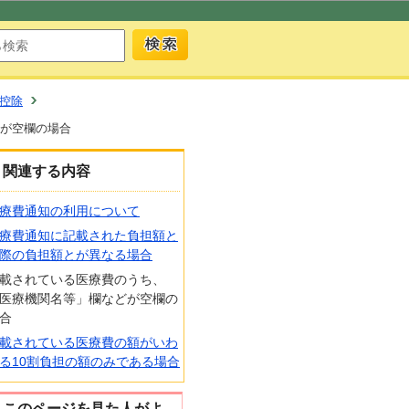
控除
が空欄の場合
関連する内容
療費通知の利用について
療費通知に記載された負担額と
際の負担額とが異なる場合
載されている医療費のうち、
医療機関名等」欄などが空欄の
合
載されている医療費の額がいわ
る10割負担の額のみである場合
このページを見た人がよ