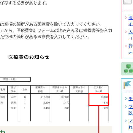
保存する必要があります。
医
す
は空欄の箇所がある医療費を除いて入力してください。
」から、医療費集計フォームの読み込み又は領収書等を入力
入
た空欄の箇所がある医療費を入力してください。
（
行
ォ
チ
マ
設
マ
れ