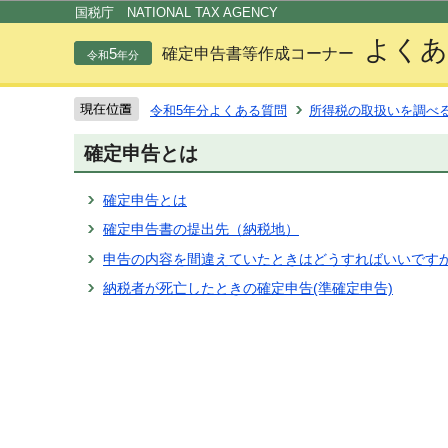
この
国税庁 NATIONAL TAX AGENCY
よくあ
5
確定申告書等作成コーナー
令和
年分
令和5年分よくある質問
所得税の取扱いを調べ
確定申告とは
確定申告とは
確定申告書の提出先（納税地）
申告の内容を間違えていたときはどうすればいいですか
納税者が死亡したときの確定申告(準確定申告)