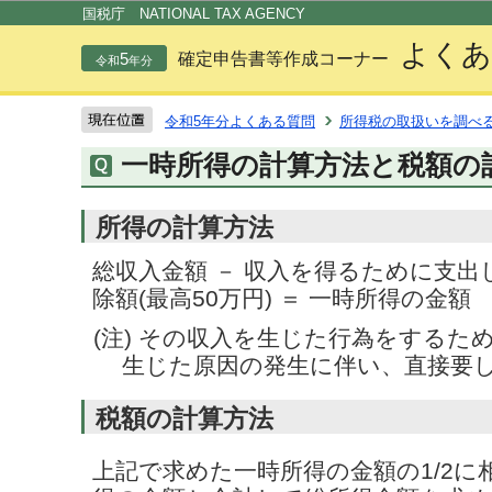
この
国税庁 NATIONAL TAX AGENCY
よくあ
5
確定申告書等作成コーナー
令和
年分
令和5年分よくある質問
所得税の取扱いを調べ
一時所得の計算方法と税額の
所得の計算方法
総収入金額 － 収入を得るために支出し
除額(最高50万円) ＝ 一時所得の金額
(注) その収入を生じた行為をするた
生じた原因の発生に伴い、直接要
税額の計算方法
上記で求めた一時所得の金額の1/2に