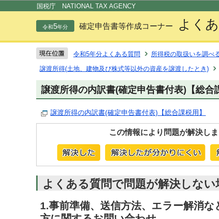
この
国税庁 NATIONAL TAX AGENCY
よくあ
5
確定申告書等作成コーナー
令和
年分
令和5年分よくある質問
所得税の取扱いを調べ
譲渡所得(土地、建物及び株式等以外の資産を譲渡したとき)
譲渡所得の内訳書(確定申告書付表)【総合
譲渡所得の内訳書(確定申告書付表)【総合課税用】
この情報により問題が解決しま
よくある質問で問題が解決しない
1.事前準備、送信方法、エラー解消
方に関するお問い合わせ