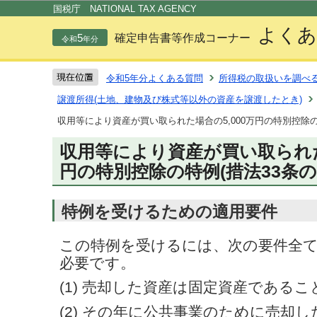
この
国税庁 NATIONAL TAX AGENCY
よくあ
5
確定申告書等作成コーナー
令和
年分
令和5年分よくある質問
所得税の取扱いを調べ
譲渡所得(土地、建物及び株式等以外の資産を譲渡したとき)
収用等により資産が買い取られた場合の5,000万円の特別控除の特
収用等により資産が買い取られた
円の特別控除の特例(措法33条の
特例を受けるための適用要件
この特例を受けるには、次の要件全
必要です。
(1) 売却した資産は固定資産であるこ
(2) その年に公共事業のために売却