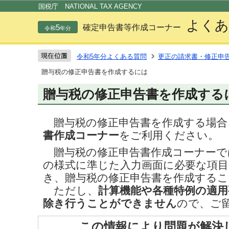
この
国税庁 NATIONAL TAX AGENCY
よくあ
5
確定申告書等作成コーナー
令和
年分
令和5年分よくある質問
更正の請求書・修正申
贈与税の修正申告書を作成するには
贈与税の修正申告書を作成する
贈与税の修正申告書を作成する場合
書作成コーナー
をご利用ください。
贈与税の修正申告書作成コーナーで
の様式に準じた入力画面に必要な項
き、贈与税の修正申告書を作成する
ただし、
計算機能や各種特例の適用
除き行うことができません
ので、ご
この情報により問題が解決