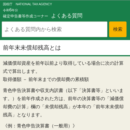
このページの本文へ移動
国税庁 NATIONAL TAX AGENCY
6
令和
年分
よくある質問
確定申告書等作成コーナー
前年末未償却残高とは
減価償却資産を前年以前より取得している場合に次の計算
式で算出します。
取得価額 － 前年末までの償却費の累積額
青色申告決算書や収支内訳書（以下「決算書等」といいま
す。）を前年作成された方は、前年の決算書等の「減価償
却費の計算」欄の「未償却残高」が本年の「前年末未償却
残高」となります。
《例：青色申告決算書（一般用）》