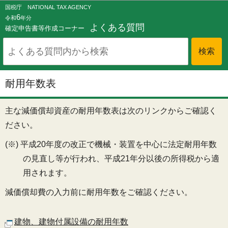
このページの本文へ移動
国税庁 NATIONAL TAX AGENCY
6
令和
年分
よくある質問
確定申告書等作成コーナー
耐用年数表
主な減価償却資産の耐用年数表は次のリンクからご確認く
ださい。
(※) 平成20年度の改正で機械・装置を中心に法定耐用年数
の見直し等が行われ、平成21年分以後の所得税から適
用されます。
減価償却費の入力前に耐用年数をご確認ください。
建物、建物付属設備の耐用年数